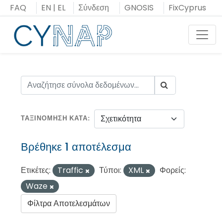
Μεταπήδηση
FAQ
EN
|
EL
Σύνδεση
GNOSIS
FixCyprus
στο
περιεχόμενο
Toggl
ΤΑΞΙΝΌΜΗΣΗ ΚΑΤΆ
Βρέθηκε 1 αποτέλεσμα
Ετικέτες:
Traffic
Τύποι:
XML
Φορείς:
Waze
Φίλτρα Αποτελεσμάτων