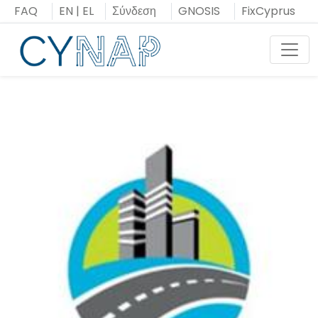
Μεταπήδηση
FAQ
EN
|
EL
Σύνδεση
GNOSIS
FixCyprus
στο
περιεχόμενο
Toggl