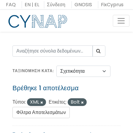
Μεταπήδηση
FAQ
EN
|
EL
Σύνδεση
GNOSIS
FixCyprus
στο
περιεχόμενο
Toggl
ΤΑΞΙΝΌΜΗΣΗ ΚΑΤΆ
Βρέθηκε 1 αποτέλεσμα
Τύποι:
XML
Ετικέτες:
Bolt
Φίλτρα Αποτελεσμάτων