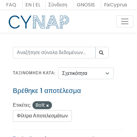
Μεταπήδηση
FAQ
EN
|
EL
Σύνδεση
GNOSIS
FixCyprus
στο
περιεχόμενο
Toggl
ΤΑΞΙΝΌΜΗΣΗ ΚΑΤΆ
Βρέθηκε 1 αποτέλεσμα
Ετικέτες:
Bolt
Φίλτρα Αποτελεσμάτων