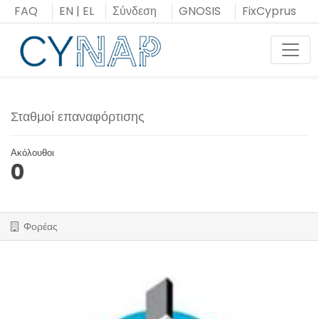
Μεταπήδηση
FAQ
EN
|
EL
Σύνδεση
GNOSIS
FixCyprus
στο
περιεχόμενο
Toggl
Σταθμοί επαναφόρτισης
Ακόλουθοι
0
Φορέας