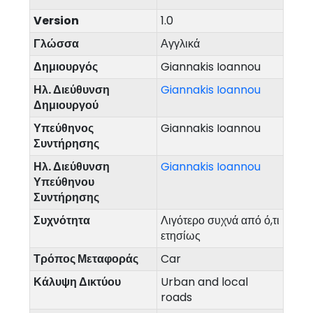
Version
1.0
Γλώσσα
Αγγλικά
Δημιουργός
Giannakis Ioannou
Ηλ. Διεύθυνση
Giannakis Ioannou
Δημιουργού
Υπεύθηνος
Giannakis Ioannou
Συντήρησης
Ηλ. Διεύθυνση
Giannakis Ioannou
Υπεύθηνου
Συντήρησης
Συχνότητα
Λιγότερο συχνά από ό,τι
ετησίως
Τρόπος Μεταφοράς
Car
Κάλυψη Δικτύου
Urban and local
roads