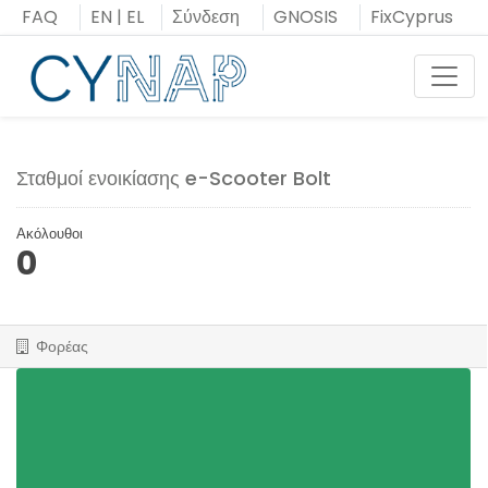
Μεταπήδηση
FAQ
EN
|
EL
Σύνδεση
GNOSIS
FixCyprus
στο
περιεχόμενο
Toggl
Σταθμοί ενοικίασης e-Scooter Bolt
Ακόλουθοι
0
Φορέας