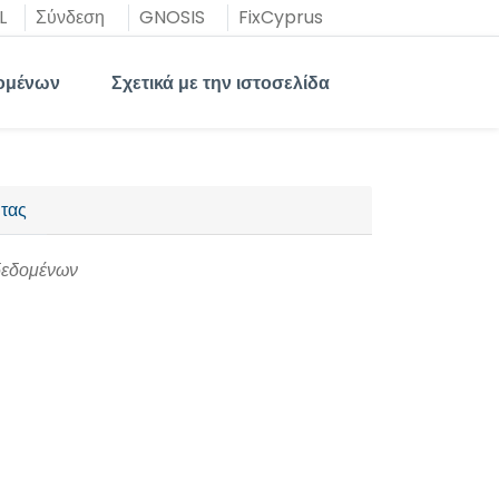
L
Σύνδεση
GNOSIS
FixCyprus
ομένων
Σχετικά με την ιστοσελίδα
τας
δεδομένων