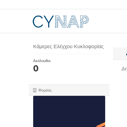
Μεταπήδηση
στο
περιεχόμενο
Κάμερες Ελέγχου Κυκλοφορίας
Ακόλουθοι
0
Δε
Φορέας