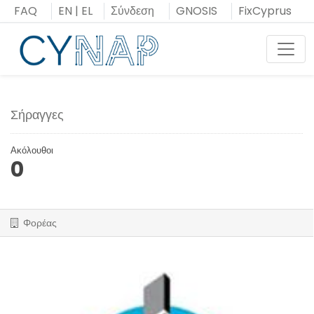
Μεταπήδηση
FAQ
EN
|
EL
Σύνδεση
GNOSIS
FixCyprus
στο
περιεχόμενο
Toggl
Σήραγγες
Ακόλουθοι
0
Φορέας