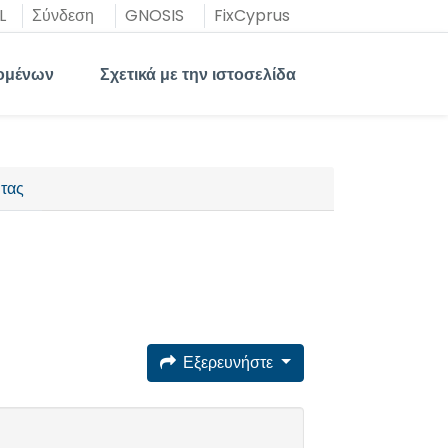
L
Σύνδεση
GNOSIS
FixCyprus
ομένων
Σχετικά με την ιστοσελίδα
τας
Εξερευνήστε