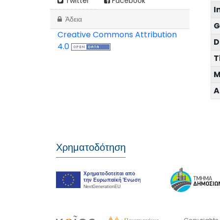
Twitter
Facebook
I
Άδεια
G
Creative Commons Attribution
D
4.0
T
M
A
Χρηματοδότηση