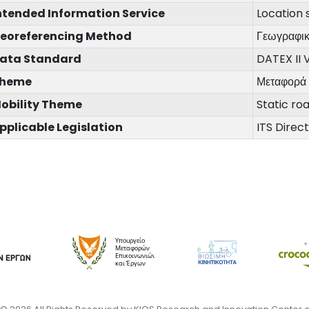
ntended Information Service
Location 
eoreferencing Method
Γεωγραφικ
ata Standard
DATEX II 
heme
Μεταφορά
obility Theme
Static ro
pplicable Legislation
ITS Direc