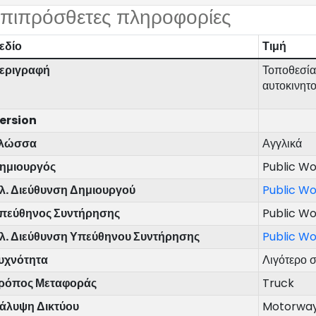
πιπρόσθετες πληροφορίες
εδίο
Τιμή
εριγραφή
Τοποθεσία
αυτοκινητ
ersion
λώσσα
Αγγλικά
ημιουργός
Public W
λ. Διεύθυνση Δημιουργού
Public W
πεύθηνος Συντήρησης
Public W
λ. Διεύθυνση Υπεύθηνου Συντήρησης
Public W
υχνότητα
Λιγότερο σ
ρόπος Μεταφοράς
Truck
άλυψη Δικτύου
Motorwa