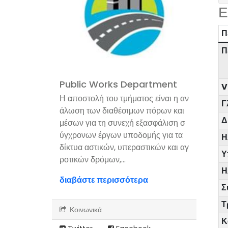
Ε
Π
Π
Public Works Department
V
Η αποστολή του τμήματος είναι η αν
Γ
άλωση των διαθέσιμων πόρων και
Δ
μέσων για τη συνεχή εξασφάλιση σ
ύγχρονων έργων υποδομής για τα
Η
δίκτυα αστικών, υπεραστικών και αγ
Υ
ροτικών δρόμων,...
Η
διαβάστε περισσότερα
Σ
Τ
Κοινωνικά
Κ