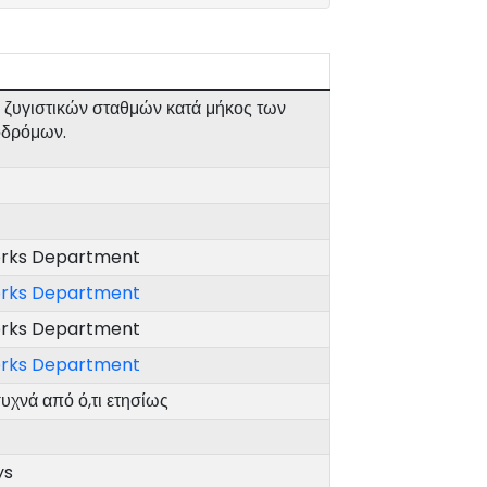
 ζυγιστικών σταθμών κατά μήκος των
οδρόμων.
orks Department
orks Department
orks Department
orks Department
υχνά από ό,τι ετησίως
ys