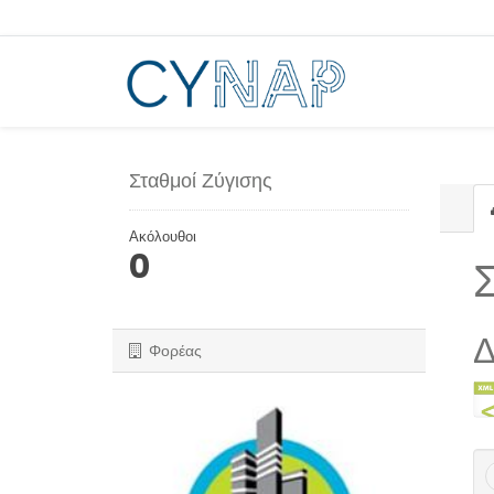
Μεταπήδηση
στο
περιεχόμενο
Σταθμοί Ζύγισης
Ακόλουθοι
0
Δ
Φορέας