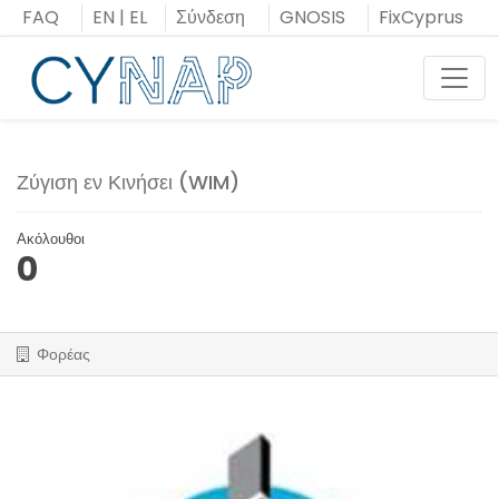
Μεταπήδηση
FAQ
EN
|
EL
Σύνδεση
GNOSIS
FixCyprus
στο
περιεχόμενο
Toggl
Ζύγιση εν Κινήσει (WIM)
Ακόλουθοι
0
Φορέας