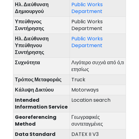
Ηλ. Διεύθυνση
Public Works
Δημιουργού
Department
Υπεύθηνος
Public Works
Συντήρησης
Department
Ηλ. Διεύθυνση
Public Works
Υπεύθηνου
Department
Συντήρησης
Συχνότητα
Λιγότερο συχνά από ό,τι
ετησίως
Τρόπος Μεταφοράς
Truck
Κάλυψη Δικτύου
Motorways
Intended
Location search
Information Service
Georeferencing
Γεωγραφικές
Method
συντεταγμένες
Data Standard
DATEX II V3