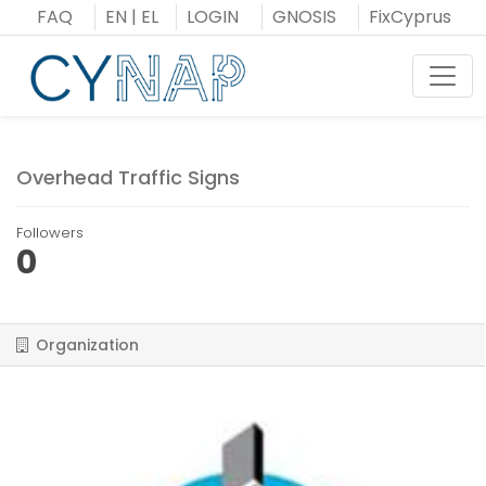
Skip
FAQ
EN
|
EL
LOGIN
GNOSIS
FixCyprus
to
content
Toggl
Overhead Traffic Signs
Followers
0
Organization