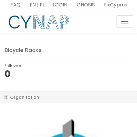
Skip
FAQ
EN
|
EL
LOGIN
GNOSIS
FixCyprus
to
content
Toggl
Bicycle Racks
Followers
0
Organization