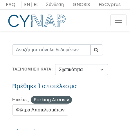
Μεταπήδηση
FAQ
EN
|
EL
Σύνδεση
GNOSIS
FixCyprus
στο
περιεχόμενο
Toggl
ΤΑΞΙΝΌΜΗΣΗ ΚΑΤΆ
Βρέθηκε 1 αποτέλεσμα
Ετικέτες:
Parking Areas
Φίλτρα Αποτελεσμάτων