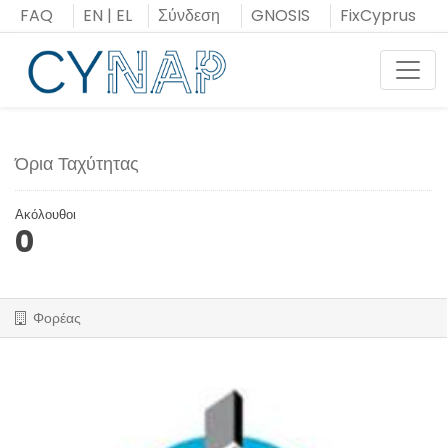
Μεταπήδηση
FAQ
EN
|
EL
Σύνδεση
GNOSIS
FixCyprus
στο
περιεχόμενο
Toggl
Όρια Ταχύτητας
Ακόλουθοι
0
Φορέας