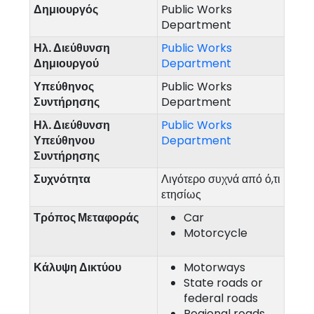
Δημιουργός
Public Works
Department
Ηλ. Διεύθυνση
Public Works
Δημιουργού
Department
Υπεύθηνος
Public Works
Συντήρησης
Department
Ηλ. Διεύθυνση
Public Works
Υπεύθηνου
Department
Συντήρησης
Συχνότητα
Λιγότερο συχνά από ό,τι
ετησίως
Τρόπος Μεταφοράς
Car
Motorcycle
Κάλυψη Δικτύου
Motorways
State roads or
federal roads
Regional roads